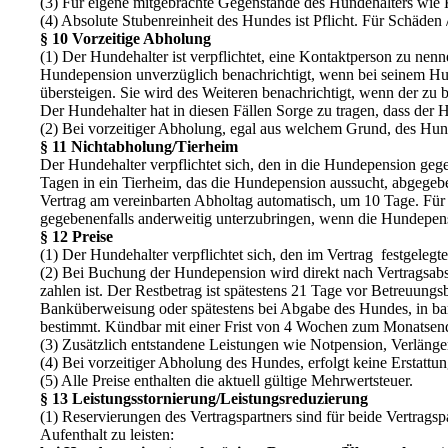
(3) Für eigene mitgebrachte Gegenstände des Hundehalters wie
(4) Absolute Stubenreinheit des Hundes ist Pflicht. Für Schäde
§ 10 Vorzeitige Abholung
(1) Der Hundehalter ist verpflichtet, eine Kontaktperson zu ne
Hundepension unverzüglich benachrichtigt, wenn bei seinem Hu
übersteigen. Sie wird des Weiteren benachrichtigt, wenn der zu
Der Hundehalter hat in diesen Fällen Sorge zu tragen, dass der
(2) Bei vorzeitiger Abholung, egal aus welchem Grund, des Hun
§ 11 Nichtabholung/Tierheim
Der Hundehalter verpflichtet sich, den in die Hundepension g
Tagen in ein Tierheim, das die Hundepension aussucht, abgegeb
Vertrag am vereinbarten Abholtag automatisch, um 10 Tage. Für 
gegebenenfalls anderweitig unterzubringen, wenn die Hundepensi
§ 12 Preise
(1) Der Hundehalter verpflichtet sich, den im Vertrag festgelegte
(2) Bei Buchung der Hundepension wird direkt nach Vertragsabs
zahlen ist. Der Restbetrag ist spätestens 21 Tage vor Betreuun
Banküberweisung oder spätestens bei Abgabe des Hundes, in bar
bestimmt. Kündbar mit einer Frist von 4 Wochen zum Monatsen
(3) Zusätzlich entstandene Leistungen wie Notpension, Verlänge
(4) Bei vorzeitiger Abholung des Hundes, erfolgt keine Erstatt
(5) Alle Preise enthalten die aktuell gültige Mehrwertsteuer.
§ 13 Leistungsstornierung/Leistungsreduzierung
(1) Reservierungen des Vertragspartners sind für beide Vertrag
Aufenthalt zu leisten: