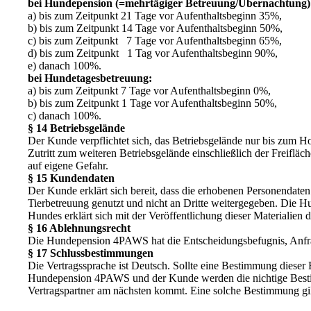
bei Hundepension (=mehrtägiger Betreuung/Übernachtung)
a) bis zum Zeitpunkt 21 Tage vor Aufenthaltsbeginn 35%,
b) bis zum Zeitpunkt 14 Tage vor Aufenthaltsbeginn 50%,
c) bis zum Zeitpunkt 7 Tage vor Aufenthaltsbeginn 65%,
d) bis zum Zeitpunkt 1 Tag vor Aufenthaltsbeginn 90%,
e) danach 100%.
bei Hundetagesbetreuung:
a) bis zum Zeitpunkt 7 Tage vor Aufenthaltsbeginn 0%,
b) bis zum Zeitpunkt 1 Tage vor Aufenthaltsbeginn 50%,
c) danach 100%.
§ 14 Betriebsgelände
Der Kunde verpflichtet sich, das Betriebsgelände nur bis zum 
Zutritt zum weiteren Betriebsgelände einschließlich der Freiflä
auf eigene Gefahr.
§ 15 Kundendaten
Der Kunde erklärt sich bereit, dass die erhobenen Personendat
Tierbetreuung genutzt und nicht an Dritte weitergegeben. Die
Hundes erklärt sich mit der Veröffentlichung dieser Materiali
§ 16 Ablehnungsrecht
Die Hundepension 4PAWS hat die Entscheidungsbefugnis, Anfr
§ 17 Schlussbestimmungen
Die Vertragssprache ist Deutsch. Sollte eine Bestimmung diese
Hundepension 4PAWS und der Kunde werden die nichtige Bestimm
Vertragspartner am nächsten kommt. Eine solche Bestimmung gilt