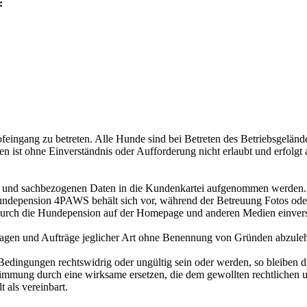
:
Hofeingang zu betreten. Alle Hunde sind bei Betreten des Betriebsgelä
chen ist ohne Einverständnis oder Aufforderung nicht erlaubt und erfol
en und sachbezogenen Daten in die Kundenkartei aufgenommen werden. D
 Hundepension 4PAWS behält sich vor, während der Betreuung Fotos od
en durch die Hundepension auf der Homepage und anderen Medien einver
agen und Aufträge jeglicher Art ohne Benennung von Gründen abzule
r Bedingungen rechtswidrig oder ungültig sein oder werden, so bleiben
ung durch eine wirksame ersetzen, die dem gewollten rechtlichen un
 als vereinbart.