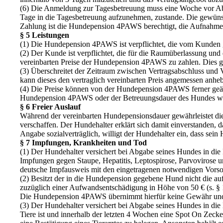
(6) Die Anmeldung zur Tagesbetreuung muss eine Woche vor A
Tage in die Tagesbetreuung aufzunehmen, zustande. Die gewün
Zahlung ist die Hundepension 4PAWS berechtigt, die Aufnahme
§ 5 Leistungen
(1) Die Hundepension 4PAWS ist verpflichtet, die vom Kunden 
(2) Der Kunde ist verpflichtet, die für die Raumüberlassung 
vereinbarten Preise der Hundepension 4PAWS zu zahlen. Dies g
(3) Überschreitet der Zeitraum zwischen Vertragsabschluss und 
kann dieses den vertraglich vereinbarten Preis angemessen anhe
(4) Die Preise können von der Hundepension 4PAWS ferner geä
Hundepension 4PAWS oder der Betreuungsdauer des Hundes w
§ 6 Freier Auslauf
Während der vereinbarten Hundepensionsdauer gewährleistet 
verschaffen. Der Hundehalter erklärt sich damit einverstanden, 
Angabe sozialverträglich, willigt der Hundehalter ein, dass s
§ 7 Impfungen, Krankheiten und Tod
(1) Der Hundehalter versichert bei Abgabe seines Hundes in die
Impfungen gegen Staupe, Hepatitis, Leptospirose, Parvovirose u
deutsche Impfausweis mit den eingetragenen notwendigen Vorso
(2) Besitzt der in die Hundepension gegebene Hund nicht die 
zuzüglich einer Aufwandsentschädigung in Höhe von 50 € (s. § 
Die Hundepension 4PAWS übernimmt hierfür keine Gewähr und s
(3) Der Hundehalter versichert bei Abgabe seines Hundes in di
Tiere ist und innerhalb der letzten 4 Wochen eine Spot On Zec