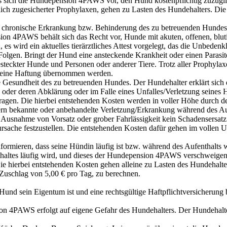
 es sich die Hundepension 4PAWS vor, den Hund kostenpflichtig zuzügl
glich zugesicherter Prophylaxen, gehen zu Lasten des Hundehalters.
e chronische Erkrankung bzw. Behinderung des zu betreuenden Hundes 
on 4PAWS behält sich das Recht vor, Hunde mit akuten, offenen, blut
 es wird ein aktuelles tierärztliches Attest vorgelegt, das die Unbed
en. Bringt der Hund eine ansteckende Krankheit oder einen Parasiten
teckter Hunde und Personen oder anderer Tiere. Trotz aller Prophylax
keine Haftung übernommen werden.
Gesundheit des zu betreuenden Hundes. Der Hundehalter erklärt sich 
g oder deren Abklärung oder im Falle eines Unfalles/Verletzung seines 
tragen. Die hierbei entstehenden Kosten werden in voller Höhe durch 
zern bekannte oder anbehandelte Verletzung/Erkrankung während des Auf
mit Ausnahme von Vorsatz oder grober Fahrlässigkeit kein Schadensers
rsache festzustellen. Die entstehenden Kosten dafür gehen im vollen 
formieren, dass seine Hündin läufig ist bzw. während des Aufenthalts w
altes läufig wird, und dieses der Hundepension 4PAWS verschweigen,
hierbei entstehenden Kosten gehen alleine zu Lasten des Hundehalters
 Zuschlag von 5,00 € pro Tag, zu berechnen.
und sein Eigentum ist und eine rechtsgültige Haftpflichtversicherung be
n 4PAWS erfolgt auf eigene Gefahr des Hundehalters. Der Hundehalter