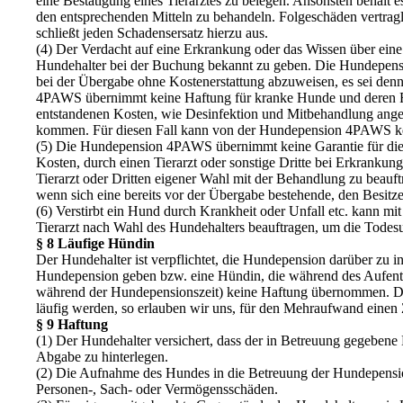
eine Bestätigung eines Tierarztes zu belegen. Ansonsten behält
den entsprechenden Mitteln zu behandeln. Folgeschäden vertra
schließt jeden Schadensersatz hierzu aus.
(4) Der Verdacht auf eine Erkrankung oder das Wissen über ein
Hundehalter bei der Buchung bekannt zu geben. Die Hundepensi
bei der Übergabe ohne Kostenerstattung abzuweisen, es sei denn,
4PAWS übernimmt keine Haftung für kranke Hunde und deren Folg
entstandenen Kosten, wie Desinfektion und Mitbehandlung anges
kommen. Für diesen Fall kann von der Hundepension 4PAWS 
(5) Die Hundepension 4PAWS übernimmt keine Garantie für die 
Kosten, durch einen Tierarzt oder sonstige Dritte bei Erkrankun
Tierarzt oder Dritten eigener Wahl mit der Behandlung zu beauf
wenn sich eine bereits vor der Übergabe bestehende, den Besit
(6) Verstirbt ein Hund durch Krankheit oder Unfall etc. kann 
Tierarzt nach Wahl des Hundehalters beauftragen, um die Todesu
§ 8 Läufige Hündin
Der Hundehalter ist verpflichtet, die Hundepension darüber zu in
Hundepension geben bzw. eine Hündin, die während des Aufenth
während der Hundepensionszeit) keine Haftung übernommen. Die 
läufig werden, so erlauben wir uns, für den Mehraufwand einen
§ 9 Haftung
(1) Der Hundehalter versichert, dass der in Betreuung gegebene H
Abgabe zu hinterlegen.
(2) Die Aufnahme des Hundes in die Betreuung der Hundepensio
Personen-, Sach- oder Vermögensschäden.