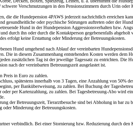
 Körbe, Decken, Boxen, Spielzeug, Leinen, u. ä. übernimmt die Hund
n / schwere Verschmutzungen in den Pensionszimmern durch Urin oder K
nnen, die die Hundepension 4PAWS jederzeit nachrichtlich erreichen ka
nd gesundheitliche oder psychische Störungen auftreten oder der Hu
 betreuende Hund in der Hundepension Aggressionsverhalten bzw. Angst
 Hund durch ihn oder durch die Kontaktperson gegebenenfalls abgeholt 
des erfolgt keine Erstattung oder Minderung der Betreuungskosten.
egebenen Hund umgehend nach Ablauf der vereinbarten Hundepensions
en. Die in diesem Zusammenhang entstehenden Kosten werden dem Hunde
jeden zusätzlichen Tag ist der jeweilige Tagessatz zu entrichten. Di
on nach der vereinbarten Betreuungszeit ausgelastet ist.
n Preis in Euro zu zahlen.
chluss, spätestens innerhalb von 3 Tagen, eine Anzahlung von 50% des
gsbeginn, per Banküberweisung, zu zahlen. Bei Buchung der Tagesbetreu
 oder per Kartenzahlung, zu zahlen. Bei Tagesbetreuung-Abo wird ein
de.
rung der Betreuungszeit, Tierarztbesuche sind bei Abholung in bar zu 
ung oder Minderung der Betreuungskosten.
spartner verbindlich. Bei einer Stornierung bzw. Reduzierung durch de