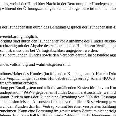
undes, wobei der Hund über Nacht in der Betreuung der Hundepensio
g während der Öffnungszeiten gebracht und abgeholt wird und nicht ü
in der Hundepension durch das Beratungsgespräch der Hundepension 
nvereinbarung möglich.
rsorgung sind durch den Hundehalter vor Aufnahme des Hundes ausdrück
. rechtzeitig mit der Abgabe des zu betreuenden Hundes zur Verfügung 
cht ist, muss dies bei Vertragsabschluss angegeben werden.
 zu betreuenden Hundes sowie den Verdacht darauf, insbesondere aggres
Hundes vollständig und wahrheitsgetreu sind.
tümer/Halter des Hundes (im folgenden Kunde genannt). Hat ein Dritt
le Verpflichtungen aus dem Hundebetreuungsvertrag, sofern 4PAWS ein
rageformular erfolgen.
ng per Emailsystem und teilt die anfallenden Kosten für die vom K
e Hundepension 4PAWS gegebenen Hundes kommt erst zustande, wenn
nimmt. Zudem muss der Kunde eine Anzahlung von 50% des Gesamtpreis
epension leisten. Ansonsten ist keine verbindliche Reservierung gewä
bot durch den Kunden dar. Ein Vertrag kommt bei einer verspäteten Z
fzunehmen. Kann eine Betreuung im gewünschten Zeitraum nicht erfol
lehnen. In diesem Fall ist die geleistete Zahlung von der Hundepensi