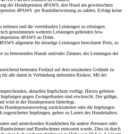
ätigung der Hundepension 4PAWS, den Hund am gewünschten
depension 4PAWS per Banküberweisung zu zahlen. Erfolgt keine
 nehmen und die vereinbarten Leistungen zu erbringen.
spruch genommenen weiteren Leistungen geltenden bzw.
ndepension 4PAWS an Dritte.
4PAWS allgemein für derartige Leistungen berechnete Preis, so
r zu betreuenden Hunde und/oder Zimmer, der Leistungen der
reichend betreuten Freilauf auf dem umzäunten Gelände zu
 für alle damit in Verbindung stehenden Risiken. Mit der
ntsprechenden, aktuellen Impfschutz verfügt. Hierzu gehören
d. Impfungen gegen Zwingerhusten sind erwünscht. Der gültige,
d wird in der Hundepension hinterlegt.
dem Hundepensionsvertrag zurückzutreten oder die Impfungen
h zugesicherter Impfungen, gehen zu Lasten des Hundehalters.
siten und ansteckenden Krankheiten für andere Personen oder
egen Bandwürmer und Rundwürmer entwurmt wurde. Dies ist durch