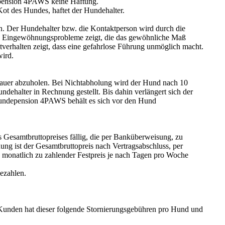
epension 4PAWS keine Haftung.
ot des Hundes, haftet der Hundehalter.
nn. Der Hundehalter bzw. die Kontaktperson wird durch die
nd Eingewöhnungsprobleme zeigt, die das gewöhnliche Maß
verhalten zeigt, dass eine gefahrlose Führung unmöglich macht.
wird.
dauer abzuholen. Bei Nichtabholung wird der Hund nach 10
halter in Rechnung gestellt. Bis dahin verlängert sich der
e Hundepension 4PAWS behält es sich vor den Hund
 Gesamtbruttopreises fällig, die per Banküberweisung, zu
ung ist der Gesamtbruttopreis nach Vertragsabschluss, per
 monatlich zu zahlender Festpreis je nach Tagen pro Woche
bezahlen.
n Kunden hat dieser folgende Stornierungsgebühren pro Hund und