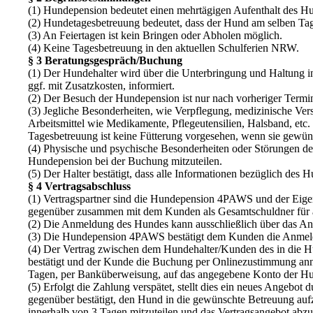
(1) Hundepension bedeutet einen mehrtägigen Aufenthalt des H
(2) Hundetagesbetreuung bedeutet, dass der Hund am selben Ta
(3) An Feiertagen ist kein Bringen oder Abholen möglich.
(4) Keine Tagesbetreuung in den aktuellen Schulferien NRW.
§ 3 Beratungsgespräch/Buchung
(1) Der Hundehalter wird über die Unterbringung und Haltung 
ggf. mit Zusatzkosten, informiert.
(2) Der Besuch der Hundepension ist nur nach vorheriger Termi
(3) Jegliche Besonderheiten, wie Verpflegung, medizinische Ve
Arbeitsmittel wie Medikamente, Pflegeutensilien, Halsband, etc
Tagesbetreuung ist keine Fütterung vorgesehen, wenn sie gewüns
(4) Physische und psychische Besonderheiten oder Störungen des
Hundepension bei der Buchung mitzuteilen.
(5) Der Halter bestätigt, dass alle Informationen bezüglich des 
§ 4 Vertragsabschluss
(1) Vertragspartner sind die Hundepension 4PAWS und der Eigen
gegenüber zusammen mit dem Kunden als Gesamtschuldner für al
(2) Die Anmeldung des Hundes kann ausschließlich über das Anf
(3) Die Hundepension 4PAWS bestätigt dem Kunden die Anmeldu
(4) Der Vertrag zwischen dem Hundehalter/Kunden des in di
bestätigt und der Kunde die Buchung per Onlinezustimmung an
Tagen, per Banküberweisung, auf das angegebene Konto der Hund
(5) Erfolgt die Zahlung verspätet, stellt dies ein neues Ange
gegenüber bestätigt, den Hund in die gewünschte Betreuung au
innerhalb von 3 Tagen mitzuteilen und das Vertragsangebot abzu