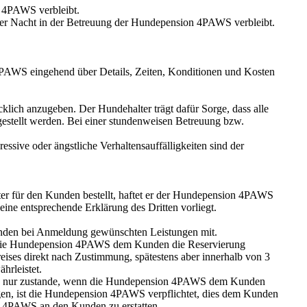
n 4PAWS verbleibt.
ber Nacht in der Betreuung der Hundepension 4PAWS verbleibt.
4PAWS eingehend über Details, Zeiten, Konditionen und Kosten
lich anzugeben. Der Hundehalter trägt dafür Sorge, dass alle
gestellt werden. Bei einer stundenweisen Betreuung bzw.
sive oder ängstliche Verhaltensauffälligkeiten sind der
er für den Kunden bestellt, haftet er der Hundepension 4PAWS
e entsprechende Erklärung des Dritten vorliegt.
unden bei Anmeldung gewünschten Leistungen mit.
 die Hundepension 4PAWS dem Kunden die Reservierung
es direkt nach Zustimmung, spätestens aber innerhalb von 3
hrleistet.
ahlung nur zustande, wenn die Hundepension 4PAWS dem Kunden
gen, ist die Hundepension 4PAWS verpflichtet, dies dem Kunden
on 4PAWS an den Kunden zu erstatten.